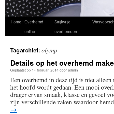
Spring
Home
Overhemd
Strijkvrije
Wasvoorschr
naar
online
overhemden
inhoud
olymp
Tagarchief:
Details op het overhemd make
Geplaatst op
14 februari 2014
door
admin
Een overhemd in deze tijd is niet alleen
het hoofd wordt gedaan. Een mooi overh
drager ervan smaak, klasse en gevoel voo
zijn verschillende zaken waardoor hem
→