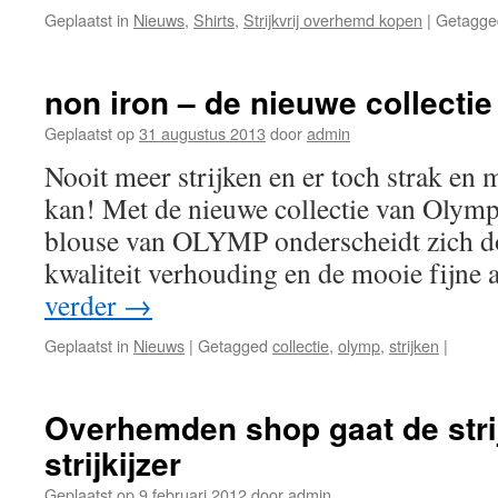
Geplaatst in
Nieuws
,
Shirts
,
Strijkvrij overhemd kopen
|
Getagge
non iron – de nieuwe collect
Geplaatst op
31 augustus 2013
door
admin
Nooit meer strijken en er toch strak en 
kan! Met de nieuwe collectie van Olymp z
blouse van OLYMP onderscheidt zich do
kwaliteit verhouding en de mooie fijn
verder
→
Geplaatst in
Nieuws
|
Getagged
collectie
,
olymp
,
strijken
|
Overhemden shop gaat de stri
strijkijzer
Geplaatst op
9 februari 2012
door
admin