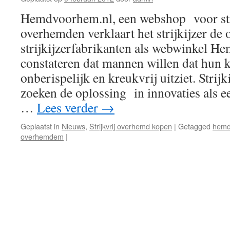
Hemdvoorhem.nl, een webshop voor str
overhemden verklaart het strijkijzer de
strijkijzerfabrikanten als webwinkel 
constateren dat mannen willen dat hun k
onberispelijk en kreukvrij uitziet. Strij
zoeken de oplossing in innovaties als een
…
Lees verder
→
Geplaatst in
Nieuws
,
Strijkvrij overhemd kopen
|
Getagged
hemd
overhemdem
|