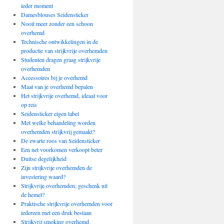
ieder moment
Damesblouses Seidensticker
Nooit meer zonder een schoon
overhemd
Technische ontwikkelingen in de
productie van strijkvrije overhemden
Studenten dragen graag strijkvrije
overhemden
Accessoires bij je overhemd
Maat van je overhemd bepalen
Het strijkvrije overhemd, ideaal voor
op reis
Seidensticker eigen label
Met welke behandeling worden
overhemden strijkvrij gemaakt?
De zwarte roos van Seidensticker
Een net voorkomen verkoopt beter
Duitse degelijkheid
Zijn strijkvrije overhemden de
investering waard?
Strijkvrije overhemden; geschenk uit
de hemel?
Praktische strijkvrije overhemden voor
iedereen met een druk bestaan
Strijkvrij smoking overhemd