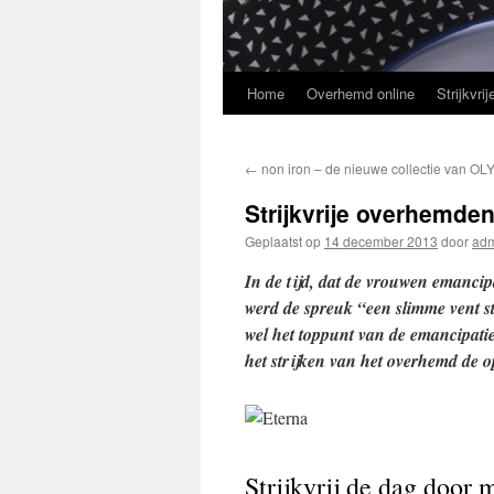
Home
Overhemd online
Strijkvr
Spring
naar
←
non iron – de nieuwe collectie van O
inhoud
Strijkvrije overhemde
Geplaatst op
14 december 2013
door
ad
In de tijd, dat de vrouwen emanci
werd de spreuk “een slimme vent st
wel het toppunt van de emancipati
het strijken van het overhemd de o
Strijkvrij de dag door 