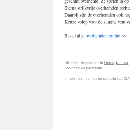
geschikt overhemd. Ze spelen in op 
Eterna strijkvrije overhemden rechte 
Daarbij zijn de overhemden ook nog
Keuze volop voor de slimme vent v
Bestel al je
overhemden online
>>
Dit bericht is geplaatst in
Eterna
,
Nieuws
,
Bookmark de
permalink
.
←
non iron – de nieuwe collectie van O