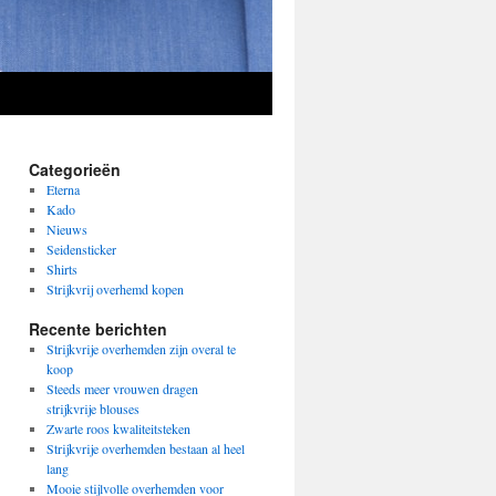
Categorieën
Eterna
Kado
Nieuws
Seidensticker
Shirts
Strijkvrij overhemd kopen
Recente berichten
Strijkvrije overhemden zijn overal te
koop
Steeds meer vrouwen dragen
strijkvrije blouses
Zwarte roos kwaliteitsteken
Strijkvrije overhemden bestaan al heel
lang
Mooie stijlvolle overhemden voor