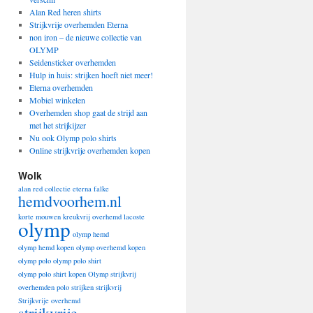
Alan Red heren shirts
Strijkvrije overhemden Eterna
non iron – de nieuwe collectie van
OLYMP
Seidensticker overhemden
Hulp in huis: strijken hoeft niet meer!
Eterna overhemden
Mobiel winkelen
Overhemden shop gaat de strijd aan
met het strijkijzer
Nu ook Olymp polo shirts
Online strijkvrije overhemden kopen
Wolk
alan red
collectie
eterna
falke
hemdvoorhem.nl
korte mouwen
kreukvrij overhemd
lacoste
olymp
olymp hemd
olymp hemd kopen
olymp overhemd kopen
olymp polo
olymp polo shirt
olymp polo shirt kopen
Olymp strijkvrij
overhemden
polo
strijken
strijkvrij
Strijkvrije overhemd
strijkvrije