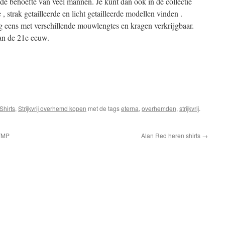
de behoefte van veel mannen. Je kunt dan ook in de collectie
, strak getailleerde en licht getailleerde modellen vinden .
 eens met verschillende mouwlengtes en kragen verkrijgbaar.
an de 21e eeuw.
Shirts
,
Strijkvrij overhemd kopen
met de tags
eterna
,
overhemden
,
strijkvrij
.
LYMP
Alan Red heren shirts
→