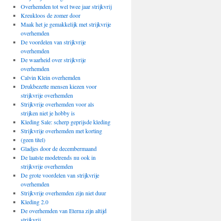
Overhemden tot wel twee jaar strijkvrij
Kreukloos de zomer door
Maak het je gemakkelijk met strijkvrije
overhemden
De voordelen van strijkvrije
overhemden
De waarheid over strijkvrije
overhemden
Calvin Klein overhemden
Drukbezette mensen kiezen voor
strijkvrije overhemden
Strijkvrije overhemden voor als
strijken niet je hobby is
Kleding Sale: scherp geprijsde kleding
Strijkvrije overhemden met korting
(geen titel)
Gladjes door de decembermaand
De laatste modetrends nu ook in
strijkvrije overhemden
De grote voordelen van strijkvrije
overhemden
Strijkvrije overhemden zijn niet duur
Kleding 2.0
De overhemden van Eterna zijn altijd
strijkvrij