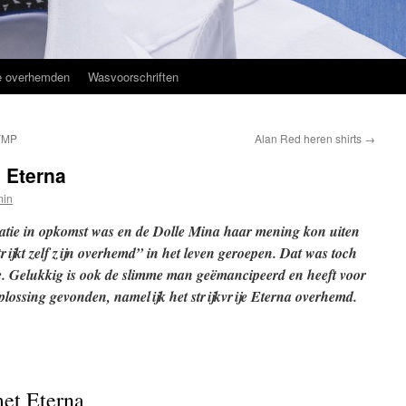
ije overhemden
Wasvoorschriften
LYMP
Alan Red heren shirts
→
n Eterna
min
patie in opkomst was en de Dolle Mina haar mening kon uiten
rijkt zelf zijn overhemd” in het leven geroepen. Dat was toch
e. Gelukkig is ook de slimme man geëmancipeerd en heeft voor
plossing gevonden, namelijk het strijkvrije Eterna overhemd.
met Eterna